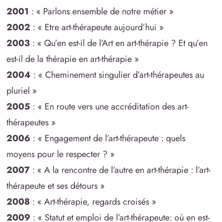
2001
: « Parlons ensemble de notre métier »
2002
: « Etre art-thérapeute aujourd’hui »
2003
: « Qu’en est-il de l’Art en art-thérapie ? Et qu’en
est-il de la thérapie en art-thérapie »
2004
: « Cheminement singulier d’art-thérapeutes au
pluriel »
2005
: « En route vers une accréditation des art-
thérapeutes »
2006
: « Engagement de l’art-thérapeute : quels
moyens pour le respecter ? »
2007
: « A la rencontre de l’autre en art-thérapie : l’art-
thérapeute et ses détours »
2008
: « Art-thérapie, regards croisés »
2009
: « Statut et emploi de l’art-thérapeute: où en est-