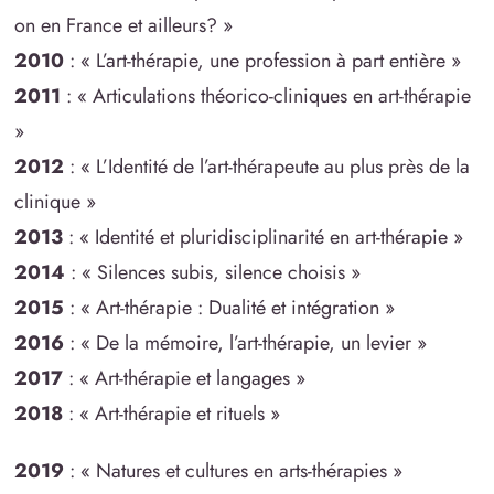
on en France et ailleurs? »
2010
: « L’art-thérapie, une profession à part entière »
2011
: « Articulations théorico-cliniques en art-thérapie
»
2012
: « L’Identité de l’art-thérapeute au plus près de la
clinique »
2013
: « Identité et pluridisciplinarité en art-thérapie »
2014
: « Silences subis, silence choisis »
2015
: « Art-thérapie : Dualité et intégration »
2016
: « De la mémoire, l’art-thérapie, un levier »
2017
: « Art-thérapie et langages »
2018
: « Art-thérapie et rituels »
2019
: « Natures et cultures en arts-thérapies »