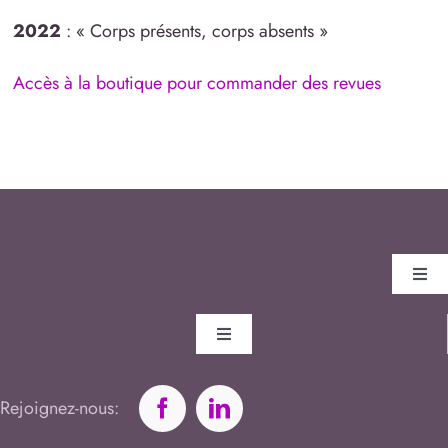
2022
: « Corps présents, corps absents »
Accès à la boutique pour commander des revues
Toggl
Navig
Nous
Toggle
Navigation
Annuaire
Adhé
Rejoignez-nous: