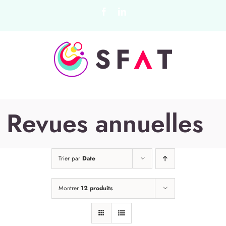
Passer
Facebook
LinkedIn
au
contenu
Revues annuelles
Trier par
Date
Montrer
12 produits