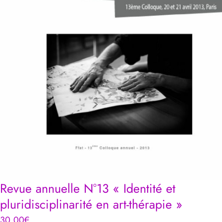
Revue annuelle N°13 « Identité et
pluridisciplinarité en art-thérapie »
30,00
€